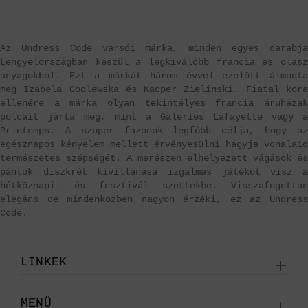
Az Undress Code varsói márka, minden egyes darabja
Lengyelországban készül a legkiválóbb francia és olasz
anyagokból. Ezt a márkát három évvel ezelőtt álmodta
meg Izabela Godlewska és Kacper Zielinski. Fiatal kora
ellenére a márka olyan tekintélyes francia áruházak
polcait járta meg, mint a Galeries Lafayette vagy a
Printemps. A szuper fazonok legfőbb célja, hogy az
egésznapos kényelem mellett érvényesülni hagyja vonalaid
természetes szépségét. A merészen elhelyezett vágások és
pántok diszkrét kivillanása izgalmas játékot visz a
hétköznapi- és fesztivál szettekbe. Visszafogottan
elegáns de mindenközben nagyon érzéki, ez az Undress
Code.
LINKEK
MENÜ