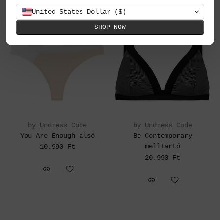
United States Dollar ($)
SHOP NOW
by Undress Code
by Undress Code
You Are Enough alsó
Be Contemporary
melltartó
10.990 Ft
20.990 Ft