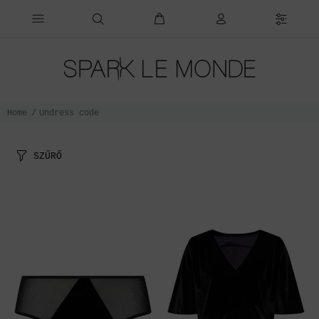
Home
Undress code
SZŰRŐ