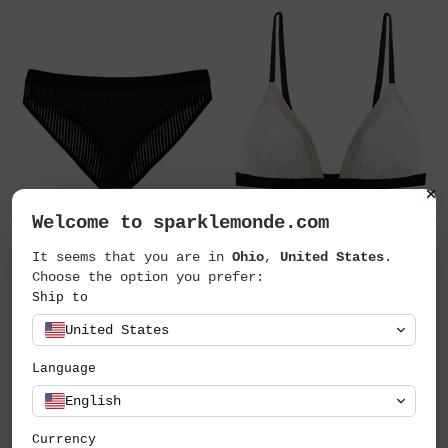
Welcome to sparklemonde.com
by Undress Code
by Undress Code
It seems that you are in
Ohio
,
United States
.
Be True alsó
You Are Enough melltartó
Choose the option you prefer:
10.990 Ft
17.990 Ft
Ship to
United States
Language
English
Currency