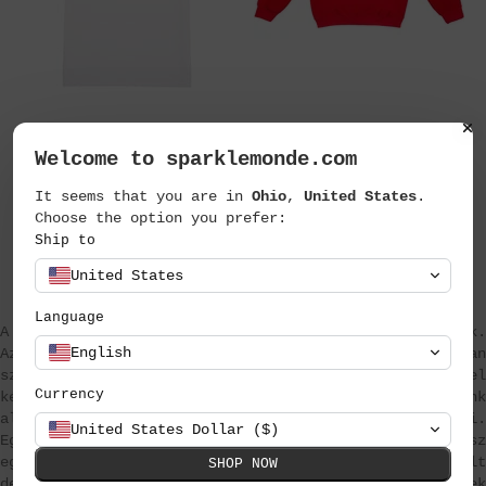
by Double Trouble Gang
by Double Trouble Gang
Welcome to sparklemonde.com
Heartbreaker póló
Rebel Rebel pulóver
13.990 Ft
20.990 Ft
It seems that you are in
Ohio
,
United States
.
Choose the option you prefer:
Ship to
United States
Language
A Double Trouble Gang márka Angliából repült be hozzánk.
English
Az összes darab kézzel hímzett és tele van
személyiséggel. Szeretjük a kedves, apró öltésekkel
Currency
készült feliratokat, amik hangulatot adnak a ruhatárunk
alap darabjainak, mint amilyen a fehér póló vagy pulcsi.
United States Dollar ($)
Egy egyszerű póló vagy pulcsi, amit bármikor felvehetsz
egy farmerral és már készen is állsz egy nem túlgondolt
SHOP NOW
de nagyon vagány outfittel. A Double Trouble Gangnek