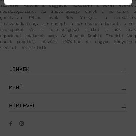
szívesen válunk a tagjává, miközben a 90-es évekről
nosztalgiázunk. Az inspirációja ennek a márkának a
gondtalan 90-es évek New Yorkja, a szexuális
felszabadultság, ami ünnepli a női összetartozást, a női
szerepeket és a turpisságokat amiket a nők csak
egymással osztanak meg. Az összes Double Trouble Gang
darab pamutból készült 100%-ban és nagyon kényelmes
viselet. #girlstalk
LINKEK
MENÜ
HÍRLEVÉL