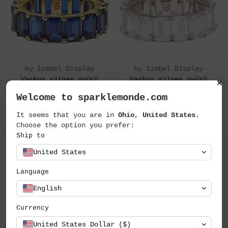
by Izabel Display
by Izabel Display
Vaskos színes gyűrű
Vaskos színes gyűrű
49.990 Ft
49.990 Ft
Welcome to sparklemonde.com
It seems that you are in
Ohio
,
United States
.
Choose the option you prefer:
Ship to
United States
Language
English
Currency
United States Dollar ($)