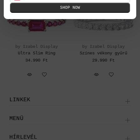
SHOP NOW
by Izabel Display
by Izabel Display
Ultra Slim Ring
Színes vékony gyűrű
34.990 Ft
29.990 Ft
LINKEK
MENÜ
HÍRLEVÉL