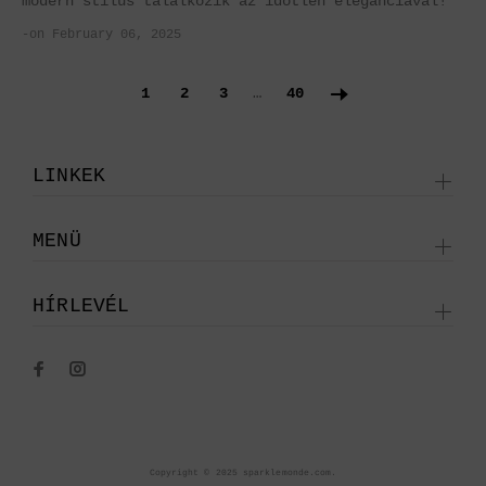
modern stílus találkozik az időtlen eleganciával!
-on February 06, 2025
1
2
3
…
40
LINKEK
MENÜ
HÍRLEVÉL
Copyright © 2025 sparklemonde.com.