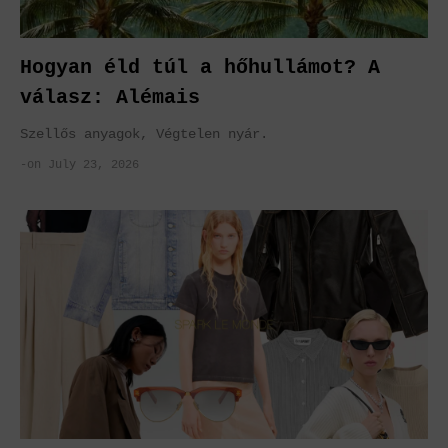
Hogyan éld túl a hőhullámot? A
válasz: Alémais
Szellős anyagok, Végtelen nyár.
-on July 23, 2026