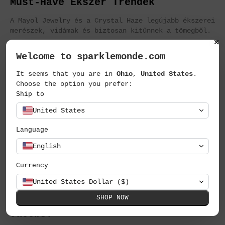
Must-Have Ékszer Trendek
A Mayol Jewelry és a Crystal Haze legújabb ékszerei
merészek, vidámak és biztosan kitűnnek a tömegből.
-on March 03, 2025
Welcome to sparklemonde.com
It seems that you are in
Ohio
,
United States
.
Choose the option you prefer:
Ship to
United States
Language
English
Currency
United States Dollar ($)
Új Márka a Fedélzeten: Helló, Marc
SHOP NOW
Jacobs!